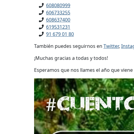
608080999
606733255
608637400
619531231
91 679 01 80
También puedes seguirnos en
Twitter
,
Inst
¡Muchas gracias a todas y todos!
Esperamos que nos llames el año que viene